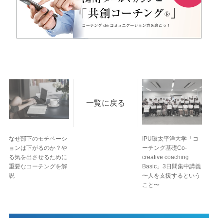
一覧に戻る
なぜ部下のモチベーシ
IPU環太平洋大学「コ
ョンは下がるのか？や
ーチング基礎Co-
る気を出させるために
creative coaching
重要なコーチングを解
Basic」3日間集中講義
説
〜人を支援するという
こと〜