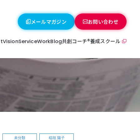
メールマガジン
お問い合わせ
共創コーチ®養成スクール
t
Vision
Service
Work
Blog
o-Creative coaching
oach profile
未分類
稲垣 陽子