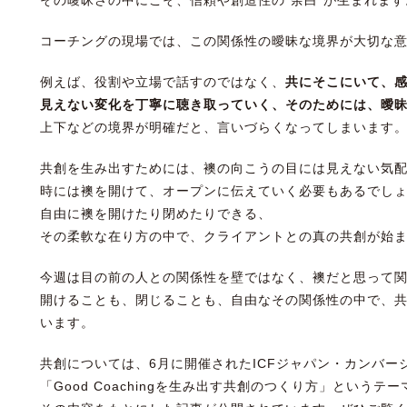
コーチングの現場では、この関係性の曖昧な境界が大切な
例えば、役割や立場で話すのではなく、
共にそこにいて、
見えない変化を丁寧に聴き取っていく、そのためには、曖
上下などの境界が明確だと、言いづらくなってしまいます
共創を生み出すためには、襖の向こうの目には見えない気
時には襖を開けて、オープンに伝えていく必要もあるでし
自由に襖を開けたり閉めたりできる、
その柔軟な在り方の中で、クライアントとの真の共創が始
今週は目の前の人との関係性を壁ではなく、襖だと思って
開けることも、閉じることも、自由なその関係性の中で、
います。
共創については、6月に開催されたICFジャパン・カンバー
「Good Coachingを生み出す共創のつくり方」というテ