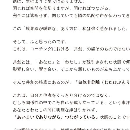
襖は、壁のようで壁ではありません。
閉じれば空間を仕切りますが、開ければつながる。
完全には遮断せず、閉じていても隣の気配や声が伝わって
この「境界線が曖昧な」あり方に、私は強く惹かれました
そして、ふと思ったのです。
これは、コーチングにおける「共創」の姿そのものではな
共創とは、「あなた」と「わたし」が線引きされた状態で
影響し合い、響き合い、そこから新しいものが立ち上がっ
そんな共創の根底にあるのが、
「自他非分離（じたひぶん
これは、自分と他者をくっきり分けるのではなく、
むしろ関係性の中でこそ自己が成り立っている、という東
あなたとわたしの間に明確な線は引かれず、
「あいまいでありながら、つながっている」
状態のことで
その曖昧さの中にこそ、信頼や創造性の“余白”が生まれます