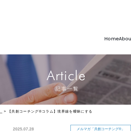
Home
Abou
C
c
」
【共創コーチング®︎コラム】境界線を曖昧にする
2025.07.28
メルマガ「共創コーチング®」