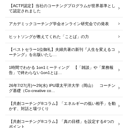
【ACTP認定】当社のコーチングプログラムが世界基準とし
て認定されました
アカデミックコーチング学会オンライン研究会での発表
ヒットソングが教えてくれた「ことば」の力
【ベストセラー1位御礼】夫婦共著の新刊『人生を変えるコ
ーチング』を出版いたし…
1時間でわかる 1on1ミーティング 【「雑談」や「業務報
告」で終わらない1on1とは…
26年7/27(月)〜29(水) IPU環太平洋大学（岡山） コーチン
グ基礎（Co-creative co…
【共創コーチング®︎コラム】「エネルギーの低い相手」を動
かす、対話と場づくり
【共創コーチング®︎コラム】「真の目標」を設定する4つの
ポイント