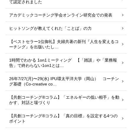
て認定されました
アカデミックコーチング学会オンライン研究会での発表
ヒットソングが教えてくれた「ことば」の力
【ベストセラー1位御礼】夫婦共著の新刊『人生を変えるコ
ーチング』を出版いたし…
1時間でわかる 1on1ミーティング 【「雑談」や「業務報
告」で終わらない1on1とは…
26年7/27(月)〜29(水) IPU環太平洋大学（岡山） コーチン
グ基礎（Co-creative co…
【共創コーチング®︎コラム】「エネルギーの低い相手」を動
かす、対話と場づくり
【共創コーチング®︎コラム】「真の目標」を設定する4つの
ポイント