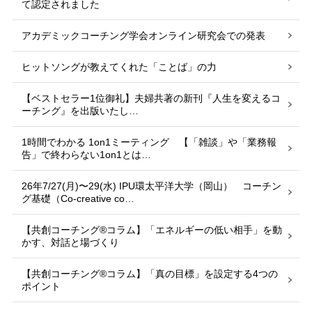
て認定されました
アカデミックコーチング学会オンライン研究会での発表
ヒットソングが教えてくれた「ことば」の力
【ベストセラー1位御礼】夫婦共著の新刊『人生を変えるコ
ーチング』を出版いたし…
1時間でわかる 1on1ミーティング 【「雑談」や「業務報
告」で終わらない1on1とは…
26年7/27(月)〜29(水) IPU環太平洋大学（岡山） コーチン
グ基礎（Co-creative co…
【共創コーチング®︎コラム】「エネルギーの低い相手」を動
かす、対話と場づくり
【共創コーチング®︎コラム】「真の目標」を設定する4つの
ポイント