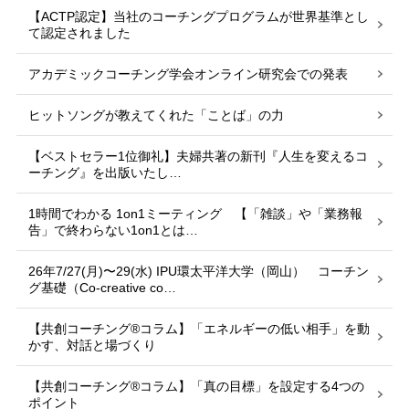
【ACTP認定】当社のコーチングプログラムが世界基準とし
て認定されました
アカデミックコーチング学会オンライン研究会での発表
ヒットソングが教えてくれた「ことば」の力
【ベストセラー1位御礼】夫婦共著の新刊『人生を変えるコ
ーチング』を出版いたし…
1時間でわかる 1on1ミーティング 【「雑談」や「業務報
告」で終わらない1on1とは…
26年7/27(月)〜29(水) IPU環太平洋大学（岡山） コーチン
グ基礎（Co-creative co…
【共創コーチング®︎コラム】「エネルギーの低い相手」を動
かす、対話と場づくり
【共創コーチング®︎コラム】「真の目標」を設定する4つの
ポイント