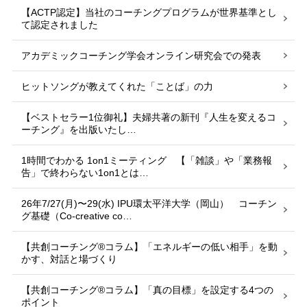
【ACTP認定】当社のコーチングプログラムが世界基準とし
て認定されました
アカデミックコーチング学会オンライン研究会での発表
ヒットソングが教えてくれた「ことば」の力
【ベストセラー1位御礼】夫婦共著の新刊『人生を変えるコ
ーチング』を出版いたし…
1時間でわかる 1on1ミーティング 【「雑談」や「業務報
告」で終わらない1on1とは…
26年7/27(月)〜29(水) IPU環太平洋大学（岡山） コーチン
グ基礎（Co-creative co…
【共創コーチング®︎コラム】「エネルギーの低い相手」を動
かす、対話と場づくり
【共創コーチング®︎コラム】「真の目標」を設定する4つの
ポイント