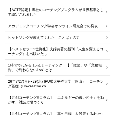
【ACTP認定】当社のコーチングプログラムが世界基準とし
て認定されました
アカデミックコーチング学会オンライン研究会での発表
ヒットソングが教えてくれた「ことば」の力
【ベストセラー1位御礼】夫婦共著の新刊『人生を変えるコ
ーチング』を出版いたし…
1時間でわかる 1on1ミーティング 【「雑談」や「業務報
告」で終わらない1on1とは…
26年7/27(月)〜29(水) IPU環太平洋大学（岡山） コーチン
グ基礎（Co-creative co…
【共創コーチング®︎コラム】「エネルギーの低い相手」を動
かす、対話と場づくり
【共創コーチング®︎コラム】「真の目標」を設定する4つの