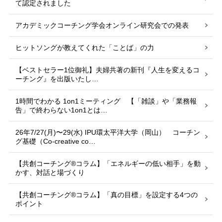
て認定されました
アカデミックコーチング学会オンライン研究会での発表
ヒットソングが教えてくれた「ことば」の力
【ベストセラー1位御礼】夫婦共著の新刊『人生を変えるコ
ーチング』を出版いたし…
1時間でわかる 1on1ミーティング 【「雑談」や「業務報
告」で終わらない1on1とは…
26年7/27(月)〜29(水) IPU環太平洋大学（岡山） コーチン
グ基礎（Co-creative co…
【共創コーチング®︎コラム】「エネルギーの低い相手」を動
かす、対話と場づくり
【共創コーチング®︎コラム】「真の目標」を設定する4つの
ポイント