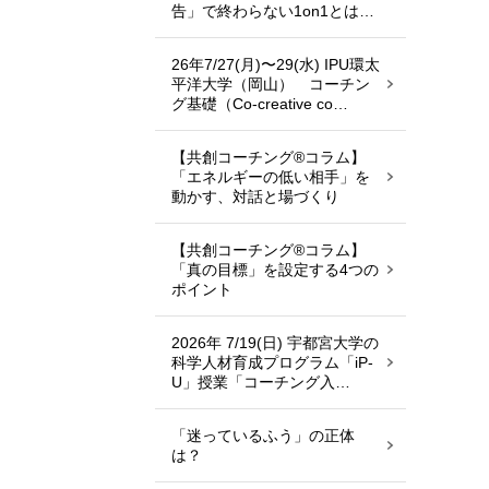
告」で終わらない1on1とは…
26年7/27(月)〜29(水) IPU環太
平洋大学（岡山） コーチン
グ基礎（Co-creative co…
【共創コーチング®︎コラム】
「エネルギーの低い相手」を
動かす、対話と場づくり
【共創コーチング®︎コラム】
「真の目標」を設定する4つの
ポイント
2026年 7/19(日) 宇都宮大学の
科学人材育成プログラム「iP-
U」授業「コーチング入…
「迷っているふう」の正体
は？