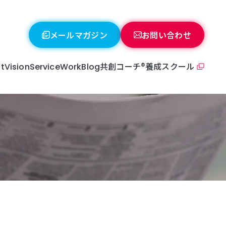
メールマガジン
お問い合わせ
共創コーチ®養成スクール
t
Vision
Service
Work
Blog
o-Creative coaching
oach profile