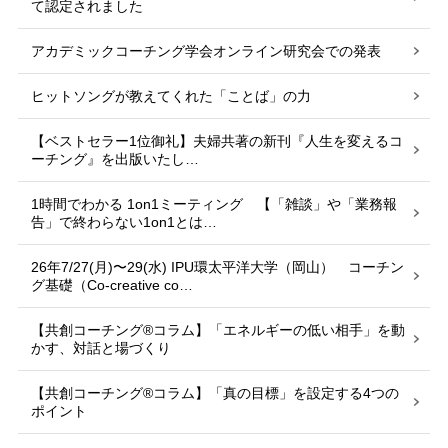
て認定されました
アカデミックコーチング学会オンライン研究会での発表
ヒットソングが教えてくれた「ことば」の力
【ベストセラー1位御礼】夫婦共著の新刊『人生を変えるコ
ーチング』を出版いたし…
1時間でわかる 1on1ミーティング 【「雑談」や「業務報
告」で終わらない1on1とは…
26年7/27(月)〜29(水) IPU環太平洋大学（岡山） コーチン
グ基礎（Co-creative co…
【共創コーチング®︎コラム】「エネルギーの低い相手」を動
かす、対話と場づくり
【共創コーチング®︎コラム】「真の目標」を設定する4つの
ポイント