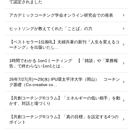
て認定されました
アカデミックコーチング学会オンライン研究会での発表
ヒットソングが教えてくれた「ことば」の力
【ベストセラー1位御礼】夫婦共著の新刊『人生を変えるコ
ーチング』を出版いたし…
1時間でわかる 1on1ミーティング 【「雑談」や「業務報
告」で終わらない1on1とは…
26年7/27(月)〜29(水) IPU環太平洋大学（岡山） コーチン
グ基礎（Co-creative co…
【共創コーチング®︎コラム】「エネルギーの低い相手」を動
かす、対話と場づくり
【共創コーチング®︎コラム】「真の目標」を設定する4つの
ポイント