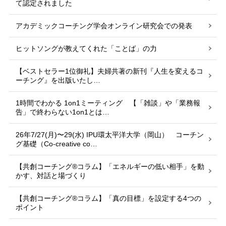
て認定されました
アカデミックコーチング学会オンライン研究会での発表
ヒットソングが教えてくれた「ことば」の力
【ベストセラー1位御礼】夫婦共著の新刊『人生を変えるコ
ーチング』を出版いたし…
1時間でわかる 1on1ミーティング 【「雑談」や「業務報
告」で終わらない1on1とは…
26年7/27(月)〜29(水) IPU環太平洋大学（岡山） コーチン
グ基礎（Co-creative co…
【共創コーチング®︎コラム】「エネルギーの低い相手」を動
かす、対話と場づくり
【共創コーチング®︎コラム】「真の目標」を設定する4つの
ポイント