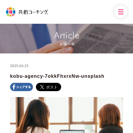
2025.04.15
kobu-agency-7okkFhxrxNw-unsplash