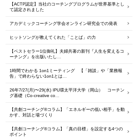
【ACTP認定】当社のコーチングプログラムが世界基準とし
て認定されました
アカデミックコーチング学会オンライン研究会での発表
ヒットソングが教えてくれた「ことば」の力
【ベストセラー1位御礼】夫婦共著の新刊『人生を変えるコ
ーチング』を出版いたし…
1時間でわかる 1on1ミーティング 【「雑談」や「業務報
告」で終わらない1on1とは…
26年7/27(月)〜29(水) IPU環太平洋大学（岡山） コーチン
グ基礎（Co-creative co…
【共創コーチング®︎コラム】「エネルギーの低い相手」を動
かす、対話と場づくり
【共創コーチング®︎コラム】「真の目標」を設定する4つの
ポイント