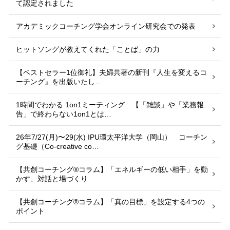
て認定されました
アカデミックコーチング学会オンライン研究会での発表
ヒットソングが教えてくれた「ことば」の力
【ベストセラー1位御礼】夫婦共著の新刊『人生を変えるコ
ーチング』を出版いたし…
1時間でわかる 1on1ミーティング 【「雑談」や「業務報
告」で終わらない1on1とは…
26年7/27(月)〜29(水) IPU環太平洋大学（岡山） コーチン
グ基礎（Co-creative co…
【共創コーチング®︎コラム】「エネルギーの低い相手」を動
かす、対話と場づくり
【共創コーチング®︎コラム】「真の目標」を設定する4つの
ポイント