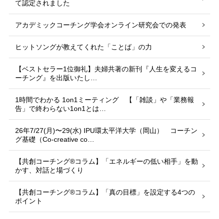
て認定されました
アカデミックコーチング学会オンライン研究会での発表
ヒットソングが教えてくれた「ことば」の力
【ベストセラー1位御礼】夫婦共著の新刊『人生を変えるコ
ーチング』を出版いたし…
1時間でわかる 1on1ミーティング 【「雑談」や「業務報
告」で終わらない1on1とは…
26年7/27(月)〜29(水) IPU環太平洋大学（岡山） コーチン
グ基礎（Co-creative co…
【共創コーチング®︎コラム】「エネルギーの低い相手」を動
かす、対話と場づくり
【共創コーチング®︎コラム】「真の目標」を設定する4つの
ポイント