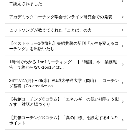
て認定されました
アカデミックコーチング学会オンライン研究会での発表
ヒットソングが教えてくれた「ことば」の力
【ベストセラー1位御礼】夫婦共著の新刊『人生を変えるコ
ーチング』を出版いたし…
1時間でわかる 1on1ミーティング 【「雑談」や「業務報
告」で終わらない1on1とは…
26年7/27(月)〜29(水) IPU環太平洋大学（岡山） コーチン
グ基礎（Co-creative co…
【共創コーチング®︎コラム】「エネルギーの低い相手」を動
かす、対話と場づくり
【共創コーチング®︎コラム】「真の目標」を設定する4つの
ポイント