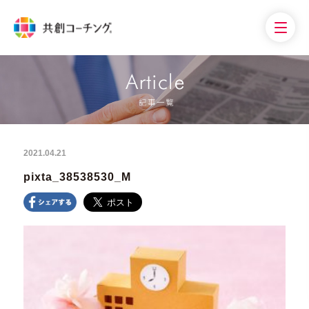
2021.04.21
pixta_38538530_M