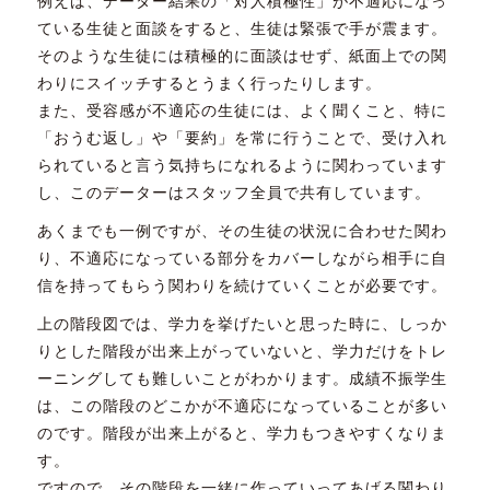
例えば、データー結果の「対人積極性」が不適応になっ
ている生徒と面談をすると、生徒は緊張で手が震ます。
そのような生徒には積極的に面談はせず、紙面上での関
わりにスイッチするとうまく行ったりします。
また、受容感が不適応の生徒には、よく聞くこと、特に
「おうむ返し」や「要約」を常に行うことで、受け入れ
られていると言う気持ちになれるように関わっています
し、このデーターはスタッフ全員で共有しています。
あくまでも一例ですが、その生徒の状況に合わせた関わ
り、不適応になっている部分をカバーしながら相手に自
信を持ってもらう関わりを続けていくことが必要です。
上の階段図では、学力を挙げたいと思った時に、しっか
りとした階段が出来上がっていないと、学力だけをトレ
ーニングしても難しいことがわかります。成績不振学生
は、この階段のどこかが不適応になっていることが多い
のです。階段が出来上がると、学力もつきやすくなりま
す。
ですので、その階段を一緒に作っていってあげる関わり