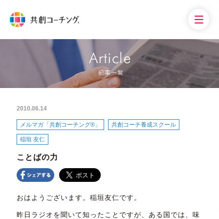
2010.06.14
メルマガ「共創コーチング®」
共創コーチ養成スクール
稲垣 友仁
ことばの力
おはようございます。稲垣友仁です。
昨日ラジオを聞いて知ったことですが、ある国では、味