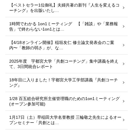
【ベストセラー1位御礼】夫婦共著の新刊『人生を変えるコ
ーチング』を出版いたし…
1時間でわかる 1on1ミーティング 【「雑談」や「業務報
告」で終わらない1on1とは…
【4/18オンライン開催】稲垣友仁 修士論文発表会のご案
内〜「教師の弱さ」が、な…
2025年度 宇都宮大学「共創コーチング」集中講義を終え
て、3日間統合レポート
18年目に入りました！宇都宮大学工学部講義『共創コーチ
ング』
1/28 百五総合研究所主催管理職のための1on1ミーティング
(オープン参加可能)
1月17日（土）早稲田大学名誉教授 三輪敬之先生によるオー
プンセミナー「共創とは…