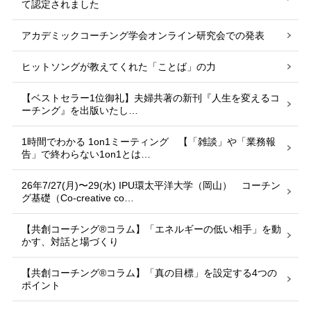
て認定されました
アカデミックコーチング学会オンライン研究会での発表
ヒットソングが教えてくれた「ことば」の力
【ベストセラー1位御礼】夫婦共著の新刊『人生を変えるコ
ーチング』を出版いたし…
1時間でわかる 1on1ミーティング 【「雑談」や「業務報
告」で終わらない1on1とは…
26年7/27(月)〜29(水) IPU環太平洋大学（岡山） コーチン
グ基礎（Co-creative co…
【共創コーチング®︎コラム】「エネルギーの低い相手」を動
かす、対話と場づくり
【共創コーチング®︎コラム】「真の目標」を設定する4つの
ポイント