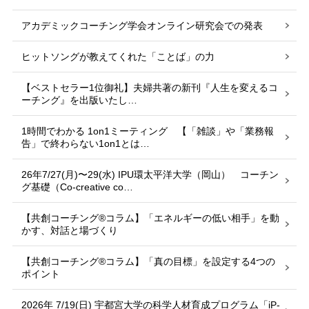
アカデミックコーチング学会オンライン研究会での発表
ヒットソングが教えてくれた「ことば」の力
【ベストセラー1位御礼】夫婦共著の新刊『人生を変えるコ
ーチング』を出版いたし…
1時間でわかる 1on1ミーティング 【「雑談」や「業務報
告」で終わらない1on1とは…
26年7/27(月)〜29(水) IPU環太平洋大学（岡山） コーチン
グ基礎（Co-creative co…
【共創コーチング®︎コラム】「エネルギーの低い相手」を動
かす、対話と場づくり
【共創コーチング®︎コラム】「真の目標」を設定する4つの
ポイント
2026年 7/19(日) 宇都宮大学の科学人材育成プログラム「iP-