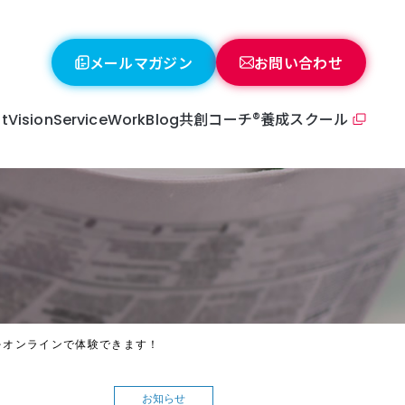
メールマガジン
お問い合わせ
共創コーチ®養成スクール
t
Vision
Service
Work
Blog
o-Creative coaching
oach profile
ング®をオンラインで体験できます！
お知らせ