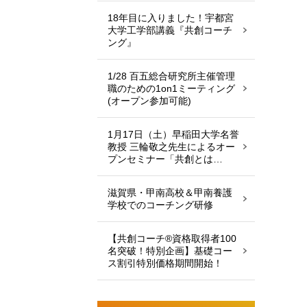
18年目に入りました！宇都宮
大学工学部講義『共創コーチ
ング』
1/28 百五総合研究所主催管理
職のための1on1ミーティング
(オープン参加可能)
1月17日（土）早稲田大学名誉
教授 三輪敬之先生によるオー
プンセミナー「共創とは…
滋賀県・甲南高校＆甲南養護
学校でのコーチング研修
【共創コーチ®資格取得者100
名突破！特別企画】基礎コー
ス割引特別価格期間開始！