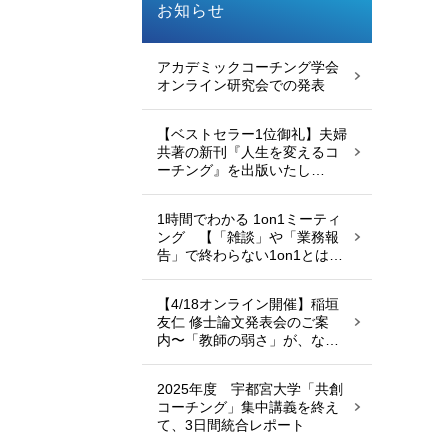
お知らせ
アカデミックコーチング学会
オンライン研究会での発表
【ベストセラー1位御礼】夫婦
共著の新刊『人生を変えるコ
ーチング』を出版いたし…
1時間でわかる 1on1ミーティ
ング 【「雑談」や「業務報
告」で終わらない1on1とは…
【4/18オンライン開催】稲垣
友仁 修士論文発表会のご案
内〜「教師の弱さ」が、な…
2025年度 宇都宮大学「共創
コーチング」集中講義を終え
て、3日間統合レポート