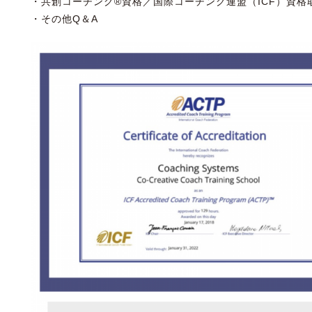
・共創コーチング®資格／国際コーチング連盟（ICF）資格
・その他Q＆A