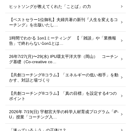
ヒットソングが教えてくれた「ことば」の力
【ベストセラー1位御礼】夫婦共著の新刊『人生を変えるコ
ーチング』を出版いたし…
1時間でわかる 1on1ミーティング 【「雑談」や「業務報
告」で終わらない1on1とは…
26年7/27(月)〜29(水) IPU環太平洋大学（岡山） コーチン
グ基礎（Co-creative co…
【共創コーチング®︎コラム】「エネルギーの低い相手」を動
かす、対話と場づくり
【共創コーチング®︎コラム】「真の目標」を設定する4つの
ポイント
2026年 7/19(日) 宇都宮大学の科学人材育成プログラム「iP-
U」授業「コーチング入…
「迷っているふう」の正体は？