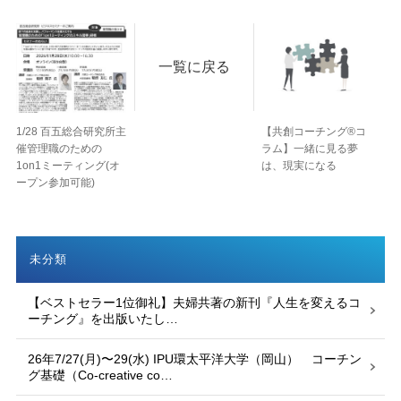
一覧に戻る
1/28 百五総合研究所主
【共創コーチング®︎コ
催管理職のための
ラム】一緒に見る夢
1on1ミーティング(オ
は、現実になる
ープン参加可能)
未分類
【ベストセラー1位御礼】夫婦共著の新刊『人生を変えるコ
ーチング』を出版いたし…
26年7/27(月)〜29(水) IPU環太平洋大学（岡山） コーチン
グ基礎（Co-creative co…