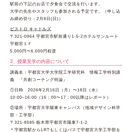
駅前の下記のお店で夕食会で交流を行います。
大学の先生やスタッフも参加される予定です。（申し込
み締め切り：2月8日(日)）
ビストロ キャトルズ
〒321-0964 宇都宮市駅前通り1-5-2ホテルサンルート
宇都宮１Ｆ
5,000円〜6,000円程度
3、授業見学の内容について
講義名：宇都宮大学大学院工学研究科 情報工学特別講
義 『共創コーチング特論』
①日時 2026年2月16日（月）〜18日（水）
10:00~16:00（16：00〜17：00以降はレポート）
②場所：宇都宮大学陽東キャンパス（地域デザイン科学
部・工学部）
〒321-8585 栃木県宇都宮市陽東7-1-2
＊宇都宮駅からLRTもしくはバスで宇都宮大学工学部を