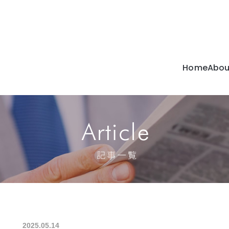
Home
Abou
C
c
2025.05.14