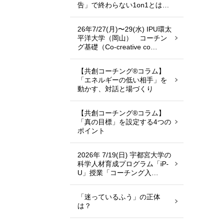
告」で終わらない1on1とは…
26年7/27(月)〜29(水) IPU環太
平洋大学（岡山） コーチン
グ基礎（Co-creative co…
【共創コーチング®︎コラム】
「エネルギーの低い相手」を
動かす、対話と場づくり
【共創コーチング®︎コラム】
「真の目標」を設定する4つの
ポイント
2026年 7/19(日) 宇都宮大学の
科学人材育成プログラム「iP-
U」授業「コーチング入…
「迷っているふう」の正体
は？