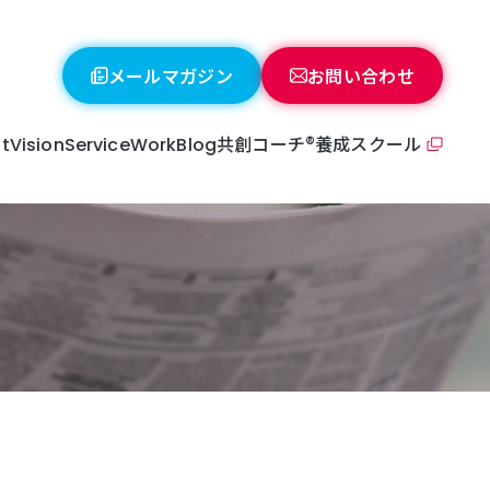
メールマガジン
お問い合わせ
共創コーチ®養成スクール
t
Vision
Service
Work
Blog
o-Creative coaching
oach profile