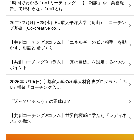
1時間でわかる 1on1ミーティング 【「雑談」や「業務報
告」で終わらない1on1とは…
26年7/27(月)〜29(水) IPU環太平洋大学（岡山） コーチン
グ基礎（Co-creative co…
【共創コーチング®︎コラム】「エネルギーの低い相手」を動
かす、対話と場づくり
【共創コーチング®︎コラム】「真の目標」を設定する4つの
ポイント
2026年 7/19(日) 宇都宮大学の科学人材育成プログラム「iP-
U」授業「コーチング入…
「迷っているふう」の正体は？
【共創コーチング®︎コラム】世界的権威に学んだ『レディネ
ス』の魔法