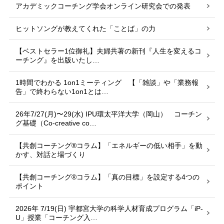
アカデミックコーチング学会オンライン研究会での発表
ヒットソングが教えてくれた「ことば」の力
【ベストセラー1位御礼】夫婦共著の新刊『人生を変えるコ
ーチング』を出版いたし…
1時間でわかる 1on1ミーティング 【「雑談」や「業務報
告」で終わらない1on1とは…
26年7/27(月)〜29(水) IPU環太平洋大学（岡山） コーチン
グ基礎（Co-creative co…
【共創コーチング®︎コラム】「エネルギーの低い相手」を動
かす、対話と場づくり
【共創コーチング®︎コラム】「真の目標」を設定する4つの
ポイント
2026年 7/19(日) 宇都宮大学の科学人材育成プログラム「iP-
U」授業「コーチング入…