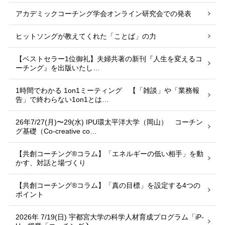
アカデミックコーチング学会オンライン研究会での発表
ヒットソングが教えてくれた「ことば」の力
【ベストセラー1位御礼】夫婦共著の新刊『人生を変えるコ
ーチング』を出版いたし…
1時間でわかる 1on1ミーティング 【「雑談」や「業務報
告」で終わらない1on1とは…
26年7/27(月)〜29(水) IPU環太平洋大学（岡山） コーチン
グ基礎（Co-creative co…
【共創コーチング®︎コラム】「エネルギーの低い相手」を動
かす、対話と場づくり
【共創コーチング®︎コラム】「真の目標」を設定する4つの
ポイント
2026年 7/19(日) 宇都宮大学の科学人材育成プログラム「iP-